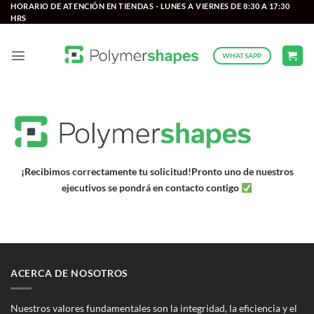
Saltar
HORARIO DE ATENCIÓN EN TIENDAS - LUNES A VIERNES DE 8:30 A 17:30
HRS
al
contenido
WHATSAPP
¡Recibimos correctamente tu solicitud!
Pronto uno de nuestros
ejecutivos se pondrá en contacto contigo
ACERCA DE NOSOTROS
Nuestros valores fundamentales son la integridad, la eficiencia y el