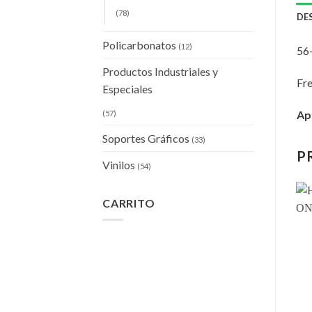
(78)
DE
Policarbonatos
(12)
56
Productos Industriales y
Fre
Especiales
Apl
(57)
Soportes Gráficos
(33)
P
Vinilos
(54)
CARRITO