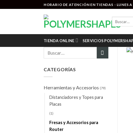
Saltar
HORARIO DE ATENCIÓN EN TIENDAS - LUNES A V
al
contenido
Buscar
por:
TIENDA ONLINE
SERVICIOS POLYMERSHA
Buscar
por:
CATEGORÍAS
Herramientas y Accesorios
(79)
Distanciadores y Topes para
Placas
(1)
Fresas y Accesorios para
Router