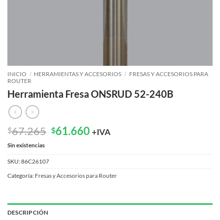
INICIO
/
HERRAMIENTAS Y ACCESORIOS
/
FRESAS Y ACCESORIOS PARA
ROUTER
Herramienta Fresa ONSRUD 52-240B
El
El
67.265
61.660
$
$
+IVA
precio
precio
Sin existencias
original
actual
era:
es:
SKU:
86C26107
$67.265.
$61.660.
Categoría:
Fresas y Accesorios para Router
DESCRIPCIÓN