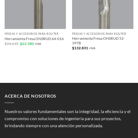
FRESAS Y ACCESORIOS PARA ROUTER
FRESAS Y ACCESORIOS PARA ROUTER
Herramienta Fresa ONSRUD 52-
Herramienta Fresa ONSRUD 64-016
397B
El
El
$
24.635
$
22.580
+IVA
precio
precio
$
132.831
+IVA
original
actual
era:
es:
$24.635.
$22.580.
ACERCA DE NOSOTROS
Nuestros valores fundamentales son la integridad, la eficiencia y el
compromiso con soluciones de ingeniería para sus proyectos,
brindando siempre con una atención personalizada.