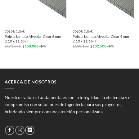
COLOR CLEAR
COLOR CLEAR
Policarbonato Alveolar Clear 6 mm –
Policarbonato Alveolar Clear 4 mm –
2.10 x 11.6 MT
2.10 x 11.6 MT
El
El
El
El
$
175.871
$
158.086
$
110.182
$
102.500
+IVA
+IVA
precio
precio
precio
precio
original
actual
original
actual
era:
es:
era:
es:
$175.871.
$158.086.
$110.182.
$102.500.
ACERCA DE NOSOTROS
Nuestros valores fundamentales son la integridad, la eficiencia y el
compromiso con soluciones de ingeniería para sus proyectos,
brindando siempre con una atención personalizada.