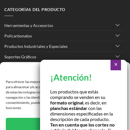
CATEGORÍAS DEL PRODUCTO
Herramientas y Accesorios
Policarbonatos
Productos Industriales y Especiales
Soportes Gráficos
Vinilos
Gestionar consentimiento
Ir a Tienda Online
Para ofrecer las mejores experiencias, utilizamos tecnologías como las cookies
para almacenar y/o acceder a la información del dispositivo. El consentimiento
Ir a Cotizar Servicios
Los productos que estás
de estas tecnologías nos permitirá procesar datos como el comportamiento de
comprando se venden en su
navegación o las identificaciones únicas en este sitio. No consentir o retirar el
Román Spech 3213, Quinta Normal, Región Metropolitana
formato original
, es decir, en
consentimiento, puede afectar negativamente a ciertas características y
planchas estándar
con las
funciones.
dimensiones especificadas en la
Janequeo 1770, Concepción, Región Bío Bío
descripción de cada producto.
ACEPTAR
Ten en cuenta que los cortes no
Contactar por correo