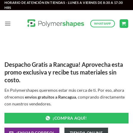
Saltar
HORARIO DE ATENCIÓN EN TIENDAS - LUNES A VIERNES DE 8:30 A 17:30
HRS
al
contenido
WHATSAPP
Despacho Gratis a Rancagua! Aprovecha esta
promo exclusiva y recibe tus materiales sin
costo.
En Polymershapes queremos estar más cerca de ti. Por eso, ahora
ofrecemos
envíos gratuitos a Rancagua
, comprando directamente
con nuestros vendedores.
¡COMPRA AQUÍ!
¡ENVIAR CORREO!
TIENDA ONLINE